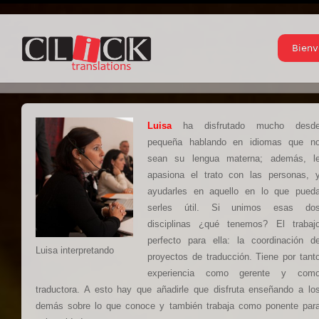
Bienv
Luisa
ha disfrutado mucho desd
pequeña hablando en idiomas que n
sean su lengua materna; además, l
apasiona el trato con las personas, 
ayudarles en aquello en lo que pued
serles útil. Si unimos esas do
disciplinas ¿qué tenemos? El trabaj
perfecto para ella: la coordinación d
Luisa interpretando
proyectos de traducción. Tiene por tant
experiencia como gerente y com
traductora. A esto hay que añadirle que disfruta enseñando a lo
demás sobre lo que conoce y también trabaja como ponente par