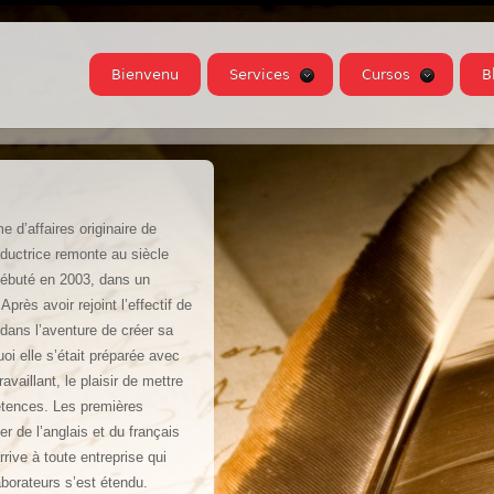
Bienvenu
Services
Cursos
B
e d’affaires originaire de
aductrice remonte au siècle
débuté en 2003, dans un
près avoir rejoint l’effectif de
 dans l’aventure de créer sa
oi elle s’était préparée avec
ravaillant, le plaisir de mettre
étences. Les premières
r de l’anglais et du français
rive à toute entreprise qui
aborateurs s’est étendu.