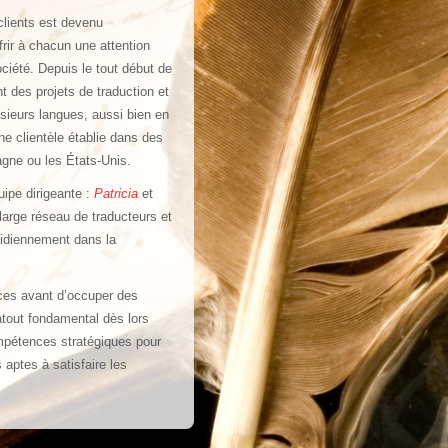
 clients est devenu
ffrir à chacun une attention
ociété. Depuis le tout début de
t des projets de traduction et
usieurs langues, aussi bien en
ne clientèle établie dans des
agne ou les États-Unis.
ipe dirigeante :
Patricia
et
 large réseau de traducteurs et
tidiennement dans la
vices avant d’occuper des
atout fondamental dès lors
ompétences stratégiques pour
 aptes à satisfaire les