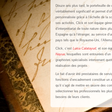
Douze ans plus tard, le portefeuille de
véritablement significatif et permet d’o
personnalisée grâce à l’échelle de la s
ses activités, Click et son équipe gèren
d’interprétariat de toute nature dans pl
Espagne qu’à l’étranger, au service d’u
pays tels que le Royaume-Uni, l’Allem
Click, c’est
Luisa Calatayud
,
et son équ
Nayua
, lesquelles sont entourées d’un
graphistes spécialisés intervenant quo
réalisation des projets.
Le fait d’avoir été prestataires de ser
fonctions d’encadrement constitue un 
qu’il s’agit de mettre en œuvre des c
sélectionner les professionnels les plus
besoins de leurs clients.